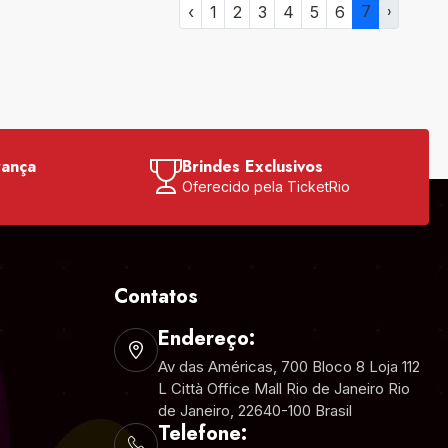
7
›
‹
1
2
3
4
5
6
rança
Brindes Exclusivos
o
Oferecido pela TicketRio
Contatos
Endereço:
Av das Américas, 700 Bloco 8 Loja 112
L Città Office Mall Rio de Janeiro Rio
de Janeiro, 22640-100 Brasil
Telefone: