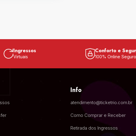
Ingressos
Conforto e Segu
Virtuais
100% Online Segur
Info
essos
atendimento@ticketrio.com.br
fer
Como Comprar e Receber
Retirada dos Ingressos