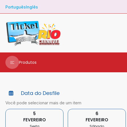
Português
Inglês
Produtos
Ingressos
Transfer
Data do Desfile
Você pode selecionar mais de um item
Metrô
5
6
City Tour
FEVEREIRO
FEVEREIRO
Sexta
Sábado