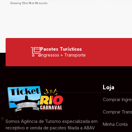
Showing
73
to
74
of
74
results
Pacotes Turísticos
Ingressos + Transporte
Loja
Comprar Ingr
Comprar Trans
Somos Agência de Turismo especializada em
Minha Conta
receptivo e venda de pacotes filiada a ABAV