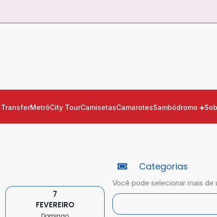
Transfer
Metrô
City Tour
Camisetas
Camarotes
Sambódromo
Sob
Categorias
Você pode selecionar mais de 
7
FEVEREIRO
Domingo