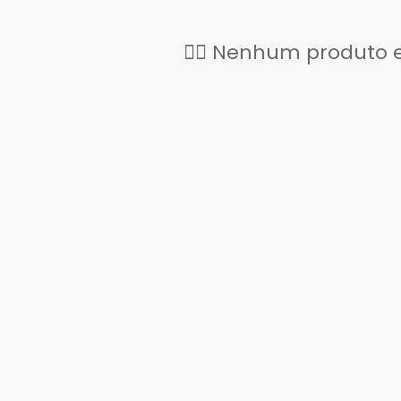
🕵️‍♂️ Nenhum produto