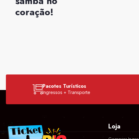
samba no
coração!
Pacotes Turísticos
Ingressos + Transporte
Loja