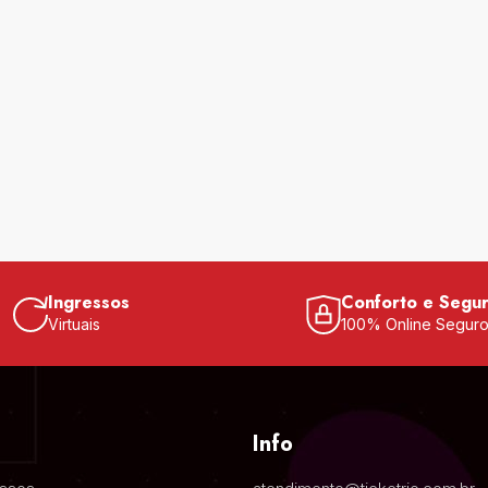
Ingressos
Conforto e Segu
Virtuais
100% Online Segur
Info