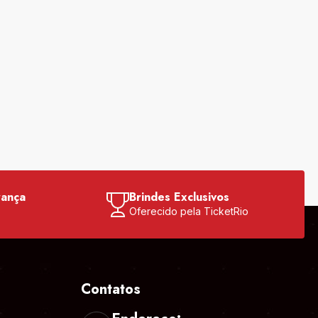
rança
Brindes Exclusivos
o
Oferecido pela TicketRio
Contatos