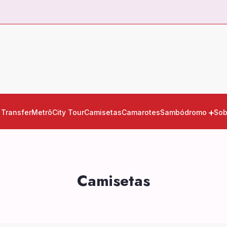
Transfer
Metrô
City Tour
Camisetas
Camarotes
Sambódromo
Sob
Camisetas