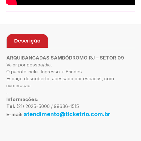
Descrição
ARQUIBANCADAS SAMBÓDROMO RJ – SETOR 09
Valor por pessoa/dia.
O pacote inclui: Ingresso + Brindes
Espaço descoberto, acessado por escadas, com
numeração
.
Informações:
Tel:
(21) 2025-5000 / 98636-1515
atendimento@ticketrio.com.br
E-mail: