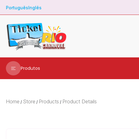
Português
Inglês
Produtos
Ingressos
Transfer
Home
Store
Products
Product Details
/
/
/
Metrô
City Tour