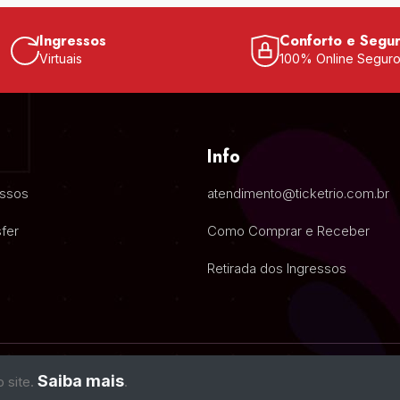
Ingressos
Conforto e Segu
Virtuais
100% Online Segur
Info
essos
atendimento@ticketrio.com.br
fer
Como Comprar e Receber
Retirada dos Ingressos
Saiba mais
o site.
.