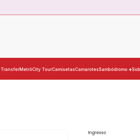
Transfer
Metrô
City Tour
Camisetas
Camarotes
Sambódromo
Sob
Ingresso