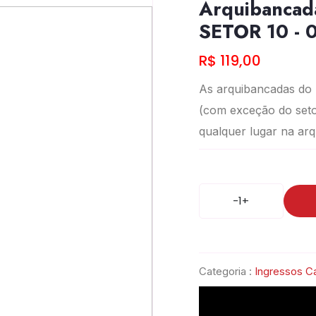
Arquibancad
SETOR 10 -
R$ 119,00
As arquibancadas do
(com exceção do seto
qualquer lugar na ar
-
1
+
Categoria :
Ingressos Ca