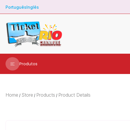
Português
Inglês
Produtos
Ingressos
Transfer
Home
Store
Products
Product Details
/
/
/
Metrô
City Tour