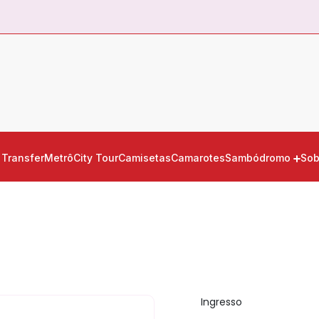
Transfer
Metrô
City Tour
Camisetas
Camarotes
Sambódromo
Sob
Ingresso