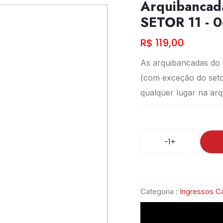
Arquibancad
SETOR 11 - 
R$ 119,00
As arquibancadas do
(com exceção do seto
qualquer lugar na ar
-
1
+
Categoria :
Ingressos Ca