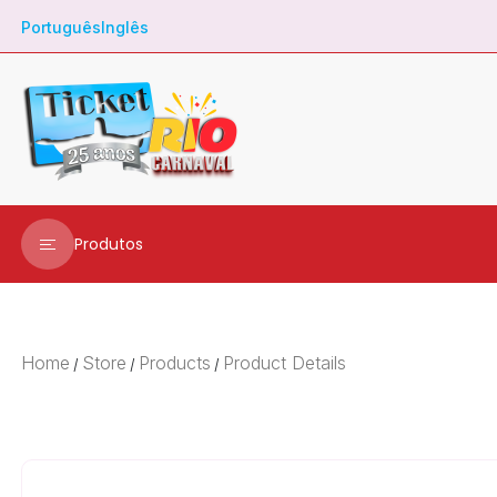
Português
Inglês
Produtos
Ingressos
Transfer
Home
Store
Products
Product Details
/
/
/
Metrô
City Tour