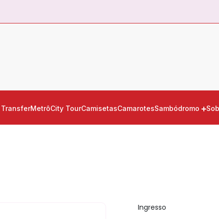
Transfer
Metrô
City Tour
Camisetas
Camarotes
Sambódromo
Sob
Ingresso