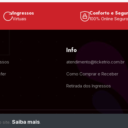
Ingressos
Conforto e Segu
Virtuais
100% Online Segur
Info
essos
atendimento@ticketrio.com.br
fer
Como Comprar e Receber
Retirada dos Ingressos
Saiba mais
o site.
.