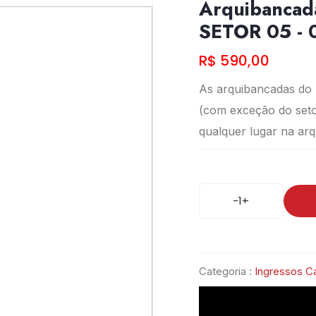
Arquibancada
SETOR 05 -
R$ 590,00
As arquibancadas do
(com exceção do seto
qualquer lugar na ar
-
1
+
Categoria :
Ingressos Ca