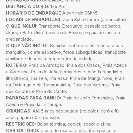
DISTÂNCIA DO RIO
: 175 Km
HORÁRIO DE EMBARQUE
A partir de 06h45
LOCAIS DE EMBARQUES:
Zona Sul e Centro (a consultar)
O QUE INCLUI:
Transporte Executivo, passeio de barco,
almoço Buffet livre (centro de Búzios) e guia de turismo
credenciado.
O QUE NÃO INCLUI:
Bebidas, sobremesas, máscara para
mergulho, colete esportivo, fotos subaquáticas, transporte
auxiliar de descolamento dentro da cidade.
ROTEIRO:
Praia da Armação, Praia dos Ossos, Praia Azeda
e Azedinha, Praia de João Fernandes e João Fernandinho,
Ilha Branca, Ilha Feia, Ilha Rasa, Praia de Manguinhos, Praia
da Tartaruga e da Tartaruguinha, Praia das Virgens, Praia
dos Amores e Praia do Canto.
PARADAS PARA BANHO:
Praia de João Fernandes, Praia
Azeda e Praia da Tartaruga.
CRIANÇAS:
Até 5 anos não pagam (no colo), de 6 a 10
anos pagam 50% do valor.
RESTRIÇÕES:
Bolsa térmica, cooler, isopor e afins.
OBRIGATÓRIO:
O uso de máscara durante o passeio.