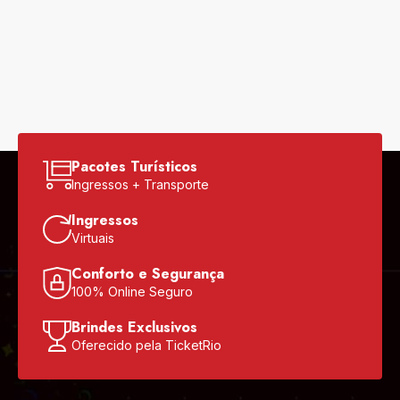
Pacotes Turísticos
Ingressos + Transporte
Ingressos
Virtuais
Conforto e Segurança
100% Online Seguro
Brindes Exclusivos
Oferecido pela TicketRio