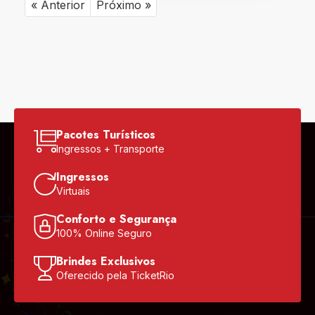
« Anterior
Próximo »
Pacotes Turísticos
Ingressos + Transporte
Ingressos
Virtuais
Conforto e Segurança
100% Online Seguro
Brindes Exclusivos
Oferecido pela TicketRio